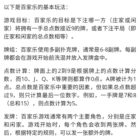
以下是百家乐的基本玩法：
游戏目标：百家乐的目标是下注哪一方（庄家或闲
家）将拥有一手总点数接近9的牌，或者下注平局（即
庄家和闲家的总点数相等）。
牌组：百家乐使用多副扑克牌，通常是6-8副牌。每副
牌都会在游戏开始前洗混并放入发牌盒中。
点数计算：牌面上的2到9是根据牌上的点数计算分
数，而10、J、Q、K等牌则都算作0点。A牌被计为1
点。总点数是百家乐中重要的因素，但如果总点数超
过9，则只计算最后一位数字。例如，一手牌是7和8
（总和15），则点数计算为5。
发牌：百家乐游戏通常有两个主要角色，分别是庄家
和闲家。游戏开始时，每个角色会收到两张牌。然
后，根据特定的规则，可以发一张额外的牌。