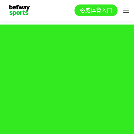
必威体育入口