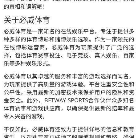
的真相和误解吧！
关于必威体育
必威体育是一家知名的在线娱乐平台，专注于提供多
种多样的体育博彩和赌博娱乐选项。作为一家领先的
在线博彩运营商，必威体育为玩家提供了广泛的选
择，包括体育赛事投注、电子竞技、真人娱乐、百家
乐等多种娱乐形式。
必威体育以其卓越的服务和丰富的游戏选择而闻名，
为玩家提供了高质量的游戏体验。平台注重安全性和
公平性，采用最新的加密技术来保护用户的隐私和资
金安全。此外，BETWAY SPORTS合作伙伴众多知名
体育赛事和游戏供应商，以确保提供最新的赔率和最
令人兴奋的游戏。
不仅如此，必威体育还致力于提供详尽的信息和教育
资源，以帮助玩家更好地了解赌博规则和策略，确保