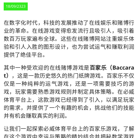
18/09/2323
在数字化时代，科技的发展推动了在线娱乐和赌博行
业的革命。在线游戏变得愈发流行且吸引人，吸引着
数百万玩家遍布全球。这些在线赌博网站注重娱乐体
验和引人入胜的图形设计，也为尝试运气和赚取利润
提供了绝佳平台。
其中一种受欢迎的在线赌博游戏是
百家乐
（Baccara
t）
，这是一款历史悠久的热门纸牌游戏。百家乐不仅
仅是一种纯粹的运气游戏，还是一项需要技巧的游
戏，玩家需要熟悉游戏规则并制定具体策略。在必威
体育平台上，这款游戏已经得到了引入，以满足玩家
的需求，并提供了一个有趣的机会，挑战他们的技能
并有机会赚取真实的利润。
让我们一起探索必威体育平台上的百家乐游戏，了解
在这个游戏中幸运与策略的精妙结合并揭秘数学游戏