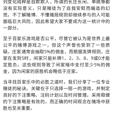
列变化纯粹是自欺欺人，所谓的长庄长闲、单跳等都
没有实际意义，只是赌徒为了自我安慰而编造的幻
觉。不了解赌博、不懂赌局规则却继续参与的人可能
面临巨大风险，因此希望大家不要成为这一统计中的
一部分。
至于百家乐游戏是否公平，尽管它被认为是世界上最
公平的赌博游戏之一，但这个声誉也受到了一些质
疑。庄家通常会抽取5%的佣金，而根据发牌规则，庄
家在发到5时，闲家只能补牌1、2、3、8、9或0才能
定胜负。这些规则导致了闲家暗中支付至少5%的佣
金，因为闲家的获胜机会略低于庄家。
当寻找百家乐中的必胜之道时，我们分享了一位专业
赌徒的秘诀。关键在于只选择一赔一的游戏，并制定
良好的下注策略、注码计划以及时间管理。采用稳健
的下注策略是有效的，而正确的时间观念在赌场中获
胜也至关重要。