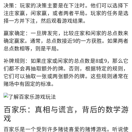
决策：玩家的决策主要是在下注时。他们可以选择下
注庄家赢，闲家赢，或者两者平局。玩家的任务是选
择一方并下注，然后观看游戏结果。
赢家确定：一旦牌发完，比较庄家和闲家的总点数来
确定赢家。通常，总点数接近9的一方获胜。如果两者
总点数相等，则是平局。
补牌规则：如果庄家或闲家的总点数是8或9，那么它
们都不会再抽取额外的牌。否则，根据特定的规则，
它们可以抽取一张或两张额外的牌。这些规则通常在
赌场中有固定的标准。
百家乐：真相与谎言，背后的数学游
戏
百家乐是一个受到许多赌徒喜爱的赌博游戏。听说使