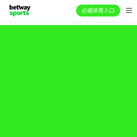
必威体育入口