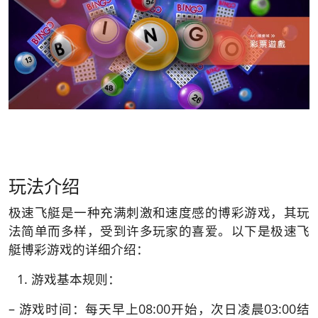
玩法介绍
极速飞艇是一种充满刺激和速度感的博彩游戏，其玩
法简单而多样，受到许多玩家的喜爱。以下是极速飞
艇博彩游戏的详细介绍：
游戏基本规则：
– 游戏时间：每天早上08:00开始，次日凌晨03:00结