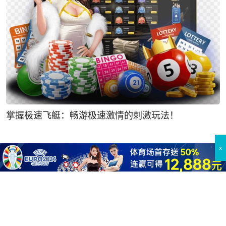
掌握极速飞艇：畅游极速激情的刺激玩法！