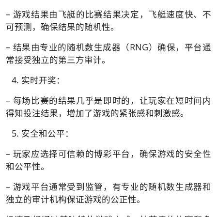
– 游戏结果由飞艇的比赛结果决定，飞艇速度快、不
可预测，确保结果的随机性。
– 结果由专业的随机数生成器（RNG）确保，平台通
常接受独立的第三方审计。
实时开奖：
– 每场比赛的结果几乎是即时的，让玩家在短时间内
得知投注结果，增加了游戏的紧张感和刺激感。
安全和公平：
– 玩家应选择可信赖的博彩平台，确保游戏的安全性
和公平性。
– 游戏平台通常受到监管，有专业的随机数生成器和
独立的审计机构保证游戏的公正性。