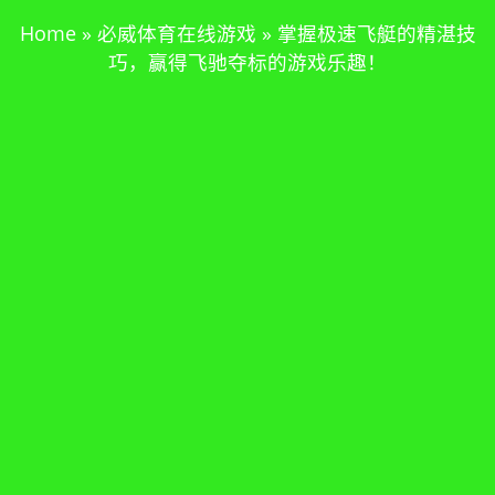
Home
»
必威体育在线游戏
»
掌握极速飞艇的精湛技
巧，赢得飞驰夺标的游戏乐趣！