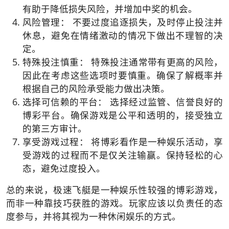
有助于降低损失风险，并增加中奖的机会。
风险管理： 不要过度追逐损失，及时停止投注并
休息，避免在情绪激动的情况下做出不理智的决
定。
特殊投注慎重： 特殊投注通常带有更高的风险，
因此在考虑这些选项时要慎重。确保了解概率并
根据自己的风险承受能力做出决策。
选择可信赖的平台： 选择经过监管、信誉良好的
博彩平台。确保游戏是公平和透明的，接受独立
的第三方审计。
享受游戏过程： 将博彩看作是一种娱乐活动，享
受游戏的过程而不是仅关注输赢。保持轻松的心
态，避免过度投入。
总的来说，极速飞艇是一种娱乐性较强的博彩游戏，
而非一种靠技巧获胜的游戏。玩家应该以负责任的态
度参与，并将其视为一种休闲娱乐的方式。