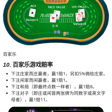
百家乐
10.
百家乐游戏赔率
下注庄家而庄赢者，赢1赔1，另扣5%佣给庄家。
下注闲家而闲赢者，赢1赔1。
下注和局（即最终点数一样者），赢1赔8。
下注对子（即庄或闲首两张牌为同数字或英文字
母者），赢1赔11。