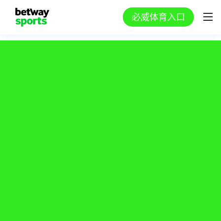
必威体育入口