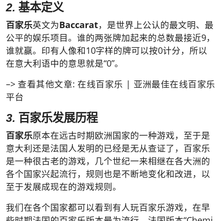
2.
基本定义
百家乐
英文为
Baccarat
，是世界上公认的最文明、最
公平的娱乐项目。谁的两张牌加起来的总数最接近9，
谁就赢。印有人像和10字样的牌可以按0计分，所以
在意大利语中的意思就是“0”。
–> 查看其他文章:
在线百家乐
| 亚洲最佳在线百家乐
平台
3.
百家乐发展历程
百家乐
原本在远古时期欧洲国家的一种游戏，至于是
意大利还是法国人发明的已经是无从查证了，百家乐
是一种很古老的游戏，几个世纪一来相继在各大洲的
各个国家兴起流行，规则也是不断地变化和改进，以
至于发展成现在的游戏规则。
我们在各个国家都可以看到有人玩百家乐游戏，在早
些时期法国的百家乐版本最为流行，法国版本“Chemi