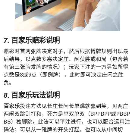
7.
百家乐赔彩说明
赔彩时首两张牌决定对子，然后根据博牌规则出现最
后结果，以点数多寡决定庄、闲获胜或和局（包含若
有第三张牌发牌的情况）；玩家下注的一方另如所得
点数是8或9点（即例牌），此时即可决定庄闲之胜
负。
8.
百家乐玩法说明
百家乐
投注方法见长庄长闲长单跳就赢到笑，见两庄
两闲双跳则打和，死穴是单双单双（BPPBPP或PBBP
BB）独脚跳。此法可以平注进行，也可以配合运用注
码法；可以从一靴牌的开头打起，也可以从中间切