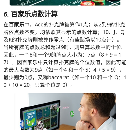
6.
百家乐点数计算
在
百家乐
中，Ace的扑克牌被算作1点；从2到9的扑克
牌依点数不变，均依照其显示的点数计算；10、J、Q
及K的扑克牌则被算作零点（有些赌场以10点计）。
当所有牌的点数总和超过9时，则只算总数中的个位。
因此，一个8和一个9的牌点大小为：7点（8 + 9 = 1
7）。因百家乐中只计算扑克牌的个位数值，因此可能
的最大点数为9点（如一个4 和一个 5：4 + 5 = 9），
最少则为0点，又称baccarat（如一个10 和一个 Q：1
0 + 10 = 20，只算个位是 0）。