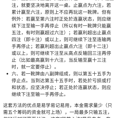
注，就要坚决地离开这一桌。止赢点为六注，若
累计赢至六注，原则上不应再玩这一靴牌。但有
例外：若赢至第六注时正处於连赢状态，则应继
续下注至输一手再停止（所以有时一靴牌只能赢
五注，有时则赢超过六注）；若赢利超出止赢点
四注（即十注）或以上，则可继续下注至连输两
手再停止；若赢利超出止赢点六注（即十二注）
或以上，则可继续下注至从高点反输回三注再停
止（比如最高赢到十六注，当反输至赢十三注
时，就一定要停止）。
六、若一靴牌由八副牌组成，则以第五十五手为
停止点。当到达第五十五手时，若处於亏损或打
和状态，应坚决停止；若正处於连赢状态，则应
继续下注至输一手再停止。
这套方法的优点是易学易记易用，本金需求量少（只
需五个筹码的资金就可上场），一局最多只输五注，