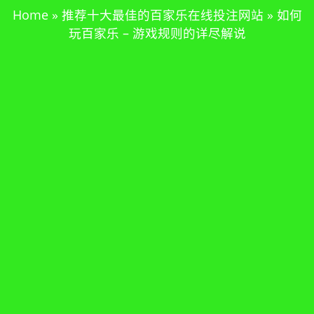
Home
»
推荐十大最佳的百家乐在线投注网站
»
如何
玩百家乐 – 游戏规则的详尽解说