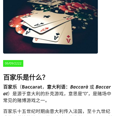
06/09/2222
百家乐是什么？
百家乐
（
Baccarat
，
意大利语：
Baccarà
或
Baccar
at
）是源于意大利的扑克游戏，意思是“0”，是赌场中
常见的赌博游戏之一。
百家乐十五世纪时期由意大利传入法国，至十九世纪