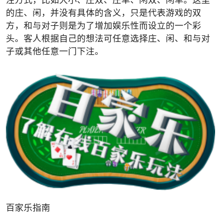
的庄、闲，并没有具体的含义，只是代表游戏的双
方，和与对子则是为了增加娱乐性而设立的一个彩
头。客人根据自己的想法可任意选择庄、闲、和与对
子或其他任意一门下注。
百家乐指南