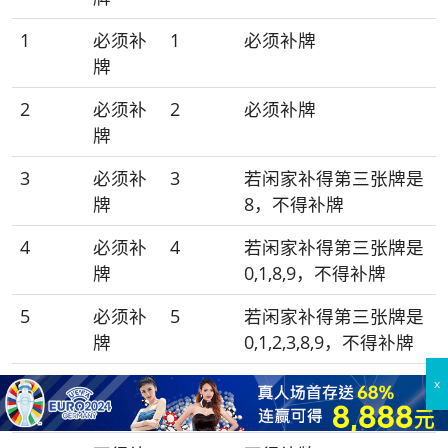
1
必须补
1
必须补牌
牌
2
必须补
2
必须补牌
牌
3
必须补
3
若闲家补得第三张牌是
牌
8，不得补牌
4
必须补
4
若闲家补得第三张牌是
牌
0,1,8,9，不得补牌
5
必须补
5
若闲家补得第三张牌是
牌
0,1,2,3,8,9，不得补牌
6
不得补
6
若闲家补得第三张牌是
牌
6,7，必须补牌