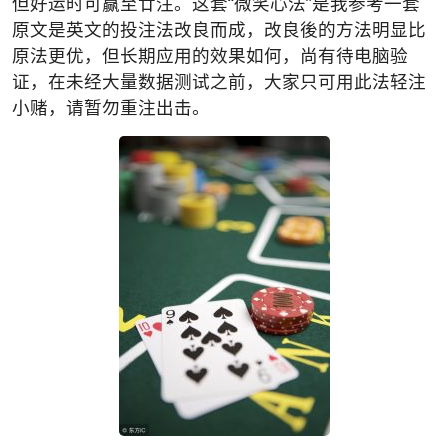
但好运时可赢至廿注。这套“微笑心法”是我参考一套
原文是英文的投注法改良而成，改良後的方法明显比
原法更优，但长期应用的效果如何，尚有待电脑验
证，在未经大量数据测试之前，大家只可用此法轻注
小赌，请暂勿重注出击。