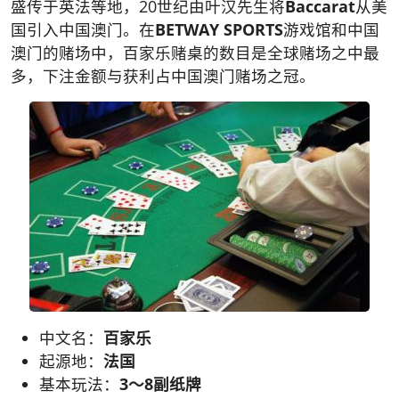
盛传于英法等地，20世纪由叶汉先生将
Baccarat
从美
国引入中国澳门。在
BETWAY SPORTS
游戏馆和中国
澳门的赌场中，百家乐赌桌的数目是全球赌场之中最
多，下注金额与获利占中国澳门赌场之冠。
中文名：
百家乐
起源地：
法国
基本玩法：
3～8副纸牌