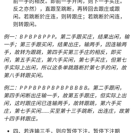
前一手的相反。即前一手开闲，则下一手买庄。
反之亦然），直跟至跳断，再转回去跟庄或跟
闲。若跳断於庄连，则转跟庄；若跳断於闲连，
则转跟闲。
例一：B P B P B P P P。第二手跟买庄，结果出闲，输
一手；第三手跟买闲，结果出庄，输两手，因连输两
手，故转为跟跳，第四手买第三手庄的相反，即买
闲，第五手买庄，第六手买闲，第七手买庄，但第七
手实际上出闲，所以这条单跳路断於第七手的闲，故
第八手转跟买闲。
例二：P P P B P B P B P B P B B B B。第二手跟闲，
第四手闲断出庄输一手，故第五手跟庄，但实际上出
闲，这时跟庄闲已连输两手，故转跟跳，第六手买
庄，第七手买闲……买至第十三手跳断，出连庄，故第
十四手转跟庄。
四、若连输三手，则应暂停下注。暂停下注期